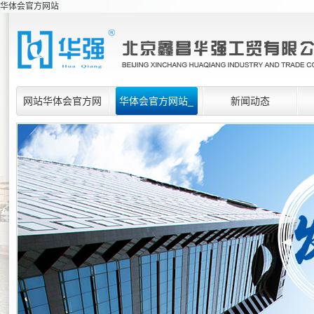
华体会官方网站
网站华体会官方网
华体会官方网站_
新闻动态
站
华体会（中国）