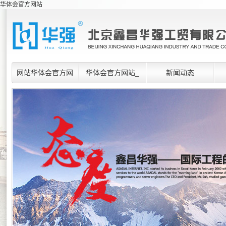
华体会官方网站
网站华体会官方网
华体会官方网站_
新闻动态
站
华体会（中国）