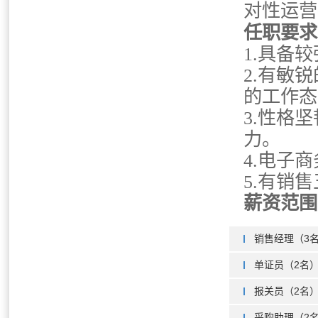
对性运营
任职要求
1.具备
2.有敏
的工作态
3.性格
力
。
4.电子
5.有销
薪资范围
销售经理（3
单证员（2名
报关员（2名
采购助理（2