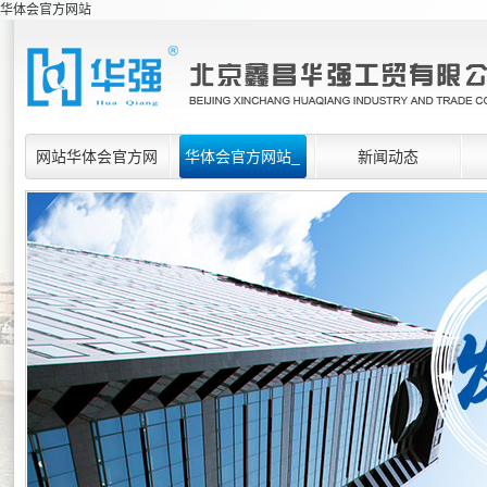
华体会官方网站
网站华体会官方网
华体会官方网站_
新闻动态
站
华体会（中国）