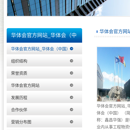
华体会官方网
华体会官方网站_华体会（中
华体会官方网站_华体会（中国）
国）
About us
组织结构
荣誉资质
华体会官方网站
发展历程
华体会官方网站_
合作伙伴
体会（中国） （
称：鑫昌华强）是
营销分布图
业内从事工程物资