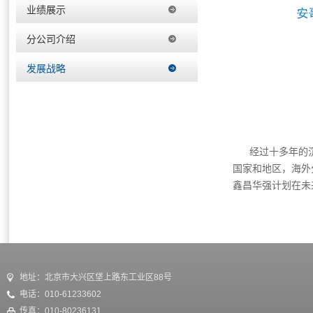
业绩展示
分公司介绍
发展战略
经过十多年的
国家和地区，海外
鑫昌华强计划在未
地址：北京市大兴区垡上路东工业区88号
电话：010-61233602
传真：010-80236131