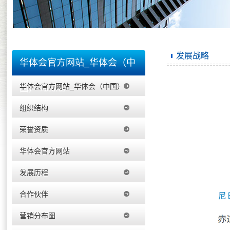
发展战略
华体会官方网站_华体会（中
华体会官方网站_华体会（中国）
国）
About us
组织结构
荣誉资质
华体会官方网站
发展历程
合作伙伴
营销分布图